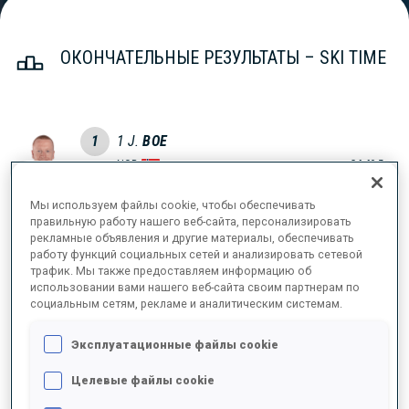
ОКОНЧАТЕЛЬНЫЕ РЕЗУЛЬТАТЫ – SKI TIME
1
1
J.
BOE
NOR
34:49.5
Мы используем файлы cookie, чтобы обеспечивать
2
5
M.
PONSILUOMA
правильную работу нашего веб-сайта, персонализировать
34:52.5
рекламные объявления и другие материалы, обеспечивать
SWE
+3.0
работу функций социальных сетей и анализировать сетевой
трафик. Мы также предоставляем информацию об
использовании вами нашего веб-сайта своим партнерам по
3
7
T.
BOE
социальным сетям, рекламе и аналитическим системам.
35:34.9
NOR
+45.4
Эксплуатационные файлы cookie
4
22
A.
RASTORGUJEVS
Целевые файлы cookie
35:39.2
LAT
+49.7