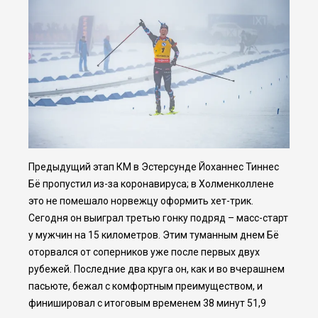
Предыдущий этап КМ в Эстерсунде Йоханнес Тиннес
Бё пропустил из-за коронавируса; в Холменколлене
это не помешало норвежцу оформить хет-трик.
Сегодня он выиграл третью гонку подряд – масс-старт
у мужчин на 15 километров. Этим туманным днем Бё
оторвался от соперников уже после первых двух
рубежей. Последние два круга он, как и во вчерашнем
пасьюте, бежал с комфортным преимуществом, и
финишировал с итоговым временем 38 минут 51,9