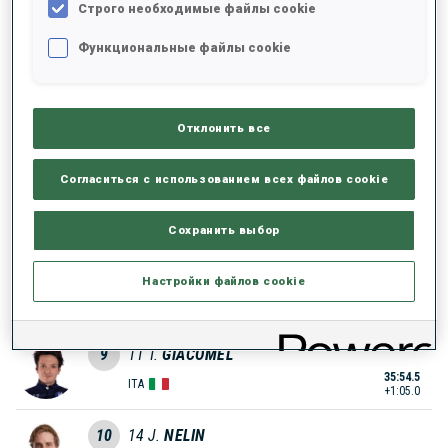
Строго необходимые файлы cookie
5
2
S.
LAEGREID
Функциональные файлы cookie
35:44.2
NOR
+54.7
6
9
Q.
FILLON MAILLET
Отклонить все
35:46.0
FRA
+56.5
Согласиться с использованием всех файлов cookie
7
10
F.
CLAUDE
35:50.0
FRA
+1:00.5
Сохранить выбор
8
26
T.
SEPPALA
Настройки файлов cookie
35:51.7
FIN
+1:02.2
9
11
T.
GIACOMEL
35:54.5
ITA
+1:05.0
10
14
J.
NELIN