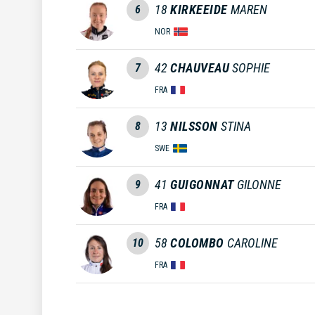
18
KIRKEEIDE
MAREN
6
NOR
42
CHAUVEAU
SOPHIE
7
FRA
13
NILSSON
STINA
8
SWE
41
GUIGONNAT
GILONNE
9
FRA
58
COLOMBO
CAROLINE
10
FRA