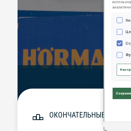
использов
аналитиче
Эк
Це
Ст
Фу
Настр
Official Resu
Сохрани
ОКОНЧАТЕЛЬНЫЕ РЕЗУЛЬТ