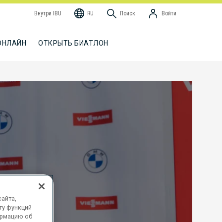
Внутри IBU
RU
Поиск
Войти
ОНЛАЙН
ОТКРЫТЬ БИАТЛОН
айта,
ту функций
ормацию об