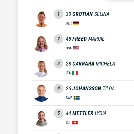
30
GROTIAN
SELINA
1
GER
48
FREED
MARGIE
2
USA
28
CARRARA
MICHELA
3
ITA
26
JOHANSSON
TILDA
4
SWE
44
METTLER
LYDIA
5
SUI