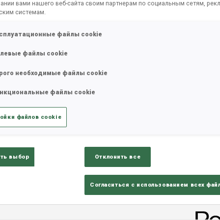
ании вами нашего веб-сайта своим партнерам по социальным сетям, рек
ским системам.
сплуатационные файлы cookie
левые файлы cookie
рого необходимые файлы cookie
нкциональные файлы cookie
ойки файлов cookie
lts
Ski Time
Sh
ть выбор
Отклонить все
Согласиться с использованием всех фай
АТЫ – SKI TIME