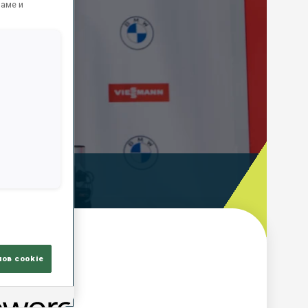
ламе и
ooting Time
лов cookie