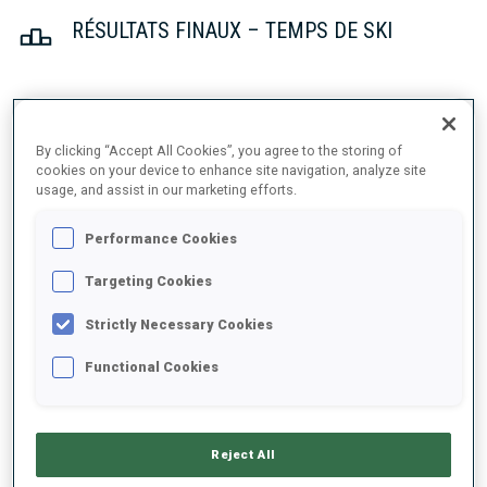
RÉSULTATS FINAUX – TEMPS DE SKI
1
30
S.
GROTIAN
By clicking “Accept All Cookies”, you agree to the storing of
GER
19:46.8
cookies on your device to enhance site navigation, analyze site
usage, and assist in our marketing efforts.
2
48
M.
FREED
Performance Cookies
19:51.7
USA
+4.9
Targeting Cookies
3
28
M.
CARRARA
Strictly Necessary Cookies
20:01.0
ITA
+14.2
Functional Cookies
4
26
T.
JOHANSSON
20:02.5
SWE
+15.7
Reject All
5
44
L.
METTLER