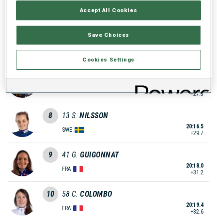
20:07.9
Accept All Cookies
SUI
+21.1
Save Choices
6
18
M.
KIRKEEIDE
20:09.5
NOR
+22.7
Cookies Settings
7
42
S.
CHAUVEAU
20:14.1
FRA
+27.3
8
13
S.
NILSSON
20:16.5
SWE
+29.7
9
41
G.
GUIGONNAT
20:18.0
FRA
+31.2
10
58
C.
COLOMBO
20:19.4
FRA
+32.6