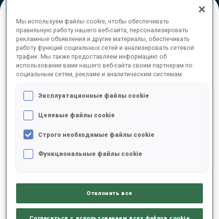
Мы используем файлы cookie, чтобы обеспечивать
ОКОНЧАТЕЛЬНЫЕ РЕЗУЛЬТАТЫ
правильную работу нашего веб-сайта, персонализировать
рекламные объявления и другие материалы, обеспечивать
работу функций социальных сетей и анализировать сетевой
трафик. Мы также предоставляем информацию об
использовании вами нашего веб-сайта своим партнерам по
социальным сетям, рекламе и аналитическим системам.
1
67
L.
WAGNER
AUT
0
0
24:10.3
Эксплуатационные файлы cookie
2
79
C.
BENED
Целевые файлы cookie
24:13.5
FRA
0
0
+3.2
Строго необходимые файлы cookie
3
49
L.
HRISTOVA
Функциональные файлы cookie
24:21.7
BUL
0
1
+11.4
Отклонить все
3
59
A.
BONDOUX
24:21.7
FRA
1
1
+11.4
Согласиться с использованием всех файлов cookie