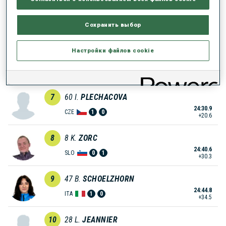
5
70
F.
CARPELLA
Сохранить выбор
24:24.5
ITA
0
1
+14.2
Настройки файлов cookie
6
11
J.
RICHARD
24:26.9
FRA
0
1
+16.6
7
60
I.
PLECHACOVA
24:30.9
CZE
1
0
+20.6
8
8
K.
ZORC
24:40.6
SLO
0
1
+30.3
9
47
B.
SCHOELZHORN
24:44.8
ITA
1
0
+34.5
10
28
L.
JEANNIER