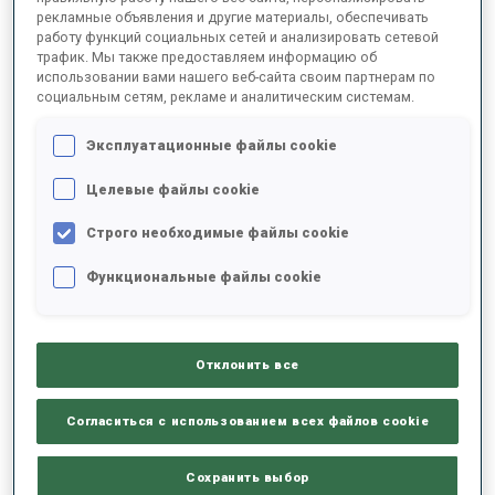
рекламные объявления и другие материалы, обеспечивать
работу функций социальных сетей и анализировать сетевой
трафик. Мы также предоставляем информацию об
2024/2025
использовании вами нашего веб-сайта своим партнерам по
социальным сетям, рекламе и аналитическим системам.
Эксплуатационные файлы cookie
РЕЗУЛЬТАТЫ - СРЕДНЕЕ ЗНАЧЕНИЕ
Целевые файлы cookie
Строго необходимые файлы cookie
ЛЫЖНЫЙ ХОД - ОТСТАВАНИЕ ОТ ЛИДЕРА
-
Данных нет
Функциональные файлы cookie
СТРЕЛЬБА ЛЕЖА
-
Данных нет
Отклонить все
СТРЕЛЬБА СТОЯ
-
Согласиться с использованием всех файлов cookie
Данных нет
Сохранить выбор