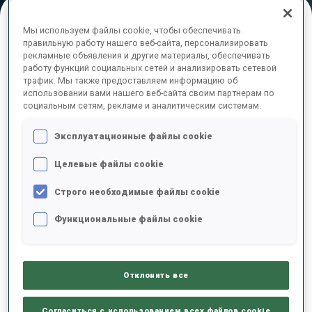
Мы используем файлы cookie, чтобы обеспечивать
ОКОНЧАТЕЛЬНЫЕ РЕЗУЛЬТАТЫ
правильную работу нашего веб-сайта, персонализировать
рекламные объявления и другие материалы, обеспечивать
работу функций социальных сетей и анализировать сетевой
трафик. Мы также предоставляем информацию об
использовании вами нашего веб-сайта своим партнерам по
социальным сетям, рекламе и аналитическим системам.
1
9
J.
BOE
NOR
1
0
0
1
48:03.8
Эксплуатационные файлы cookie
2
57
J.
FAK
Целевые файлы cookie
48:09.3
SLO
0
0
0
0
+5.5
Строго необходимые файлы cookie
3
38
D.
LANDERTINGER
Функциональные файлы cookie
48:18.0
AUT
0
0
0
0
+14.2
Отклонить все
4
51
S.
SAMUELSSON
48:32.9
SWE
0
0
1
0
+29.1
Согласиться с использованием всех файлов cookie