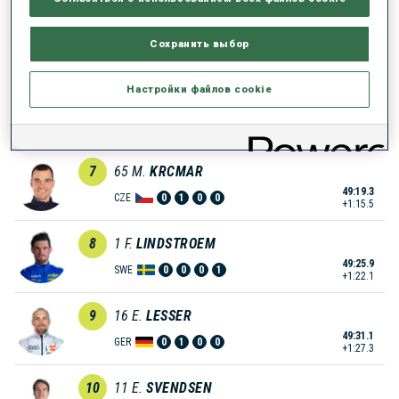
5
23
M.
FOURCADE
Сохранить выбор
48:46.2
FRA
0
0
0
2
+42.4
Настройки файлов cookie
6
28
B.
WEGER
48:52.4
SUI
1
0
0
0
+48.6
7
65
M.
KRCMAR
49:19.3
CZE
0
1
0
0
+1:15.5
8
1
F.
LINDSTROEM
49:25.9
SWE
0
0
0
1
+1:22.1
9
16
E.
LESSER
49:31.1
GER
0
1
0
0
+1:27.3
10
11
E.
SVENDSEN