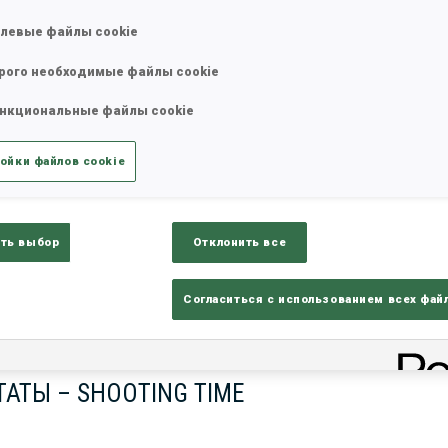
левые файлы cookie
рого необходимые файлы cookie
нкциональные файлы cookie
ойки файлов cookie
ть выбор
Отклонить все
lts
Ski Time
Sh
Согласиться с использованием всех фай
АТЫ – SHOOTING TIME