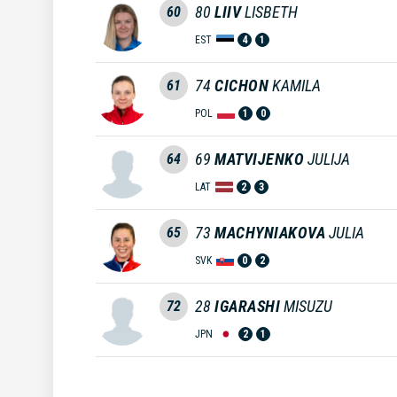
80
LIIV
LISBETH
60
EST
4
1
74
CICHON
KAMILA
61
POL
1
0
69
MATVIJENKO
JULIJA
64
LAT
2
3
73
MACHYNIAKOVA
JULIA
65
SVK
0
2
28
IGARASHI
MISUZU
72
JPN
2
1