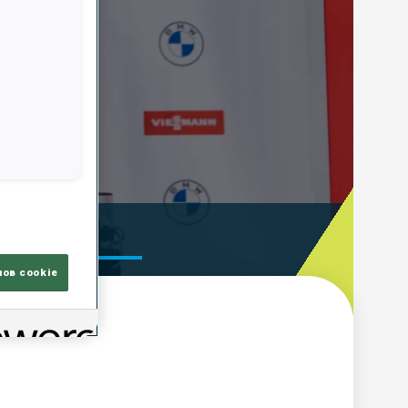
ooting Time
лов cookie