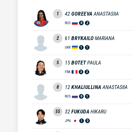
42
GOREEVA
ANASTASIIA
1
RUS
0
2
61
BRYKAILO
MARIANA
2
UKR
1
1
15
BOTET
PAULA
5
FRA
3
2
12
KHALIULLINA
ANASTASIIA
8
RUS
0
1
32
FUKUDA
HIKARU
55
JPN
1
3