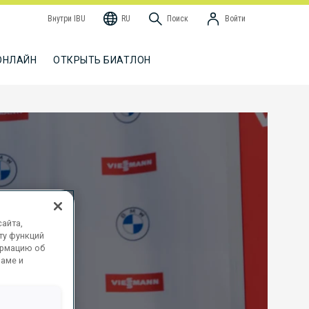
Внутри IBU
RU
Поиск
Войти
ОНЛАЙН
ОТКРЫТЬ БИАТЛОН
айта,
ту функций
ормацию об
ламе и