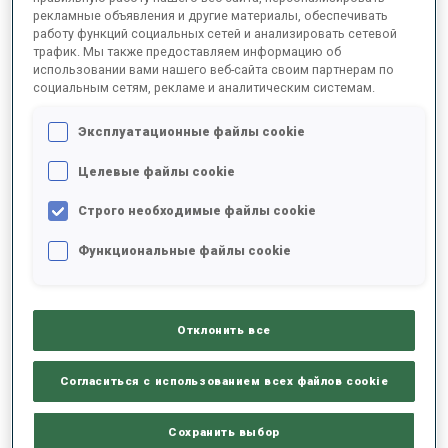
рекламные объявления и другие материалы, обеспечивать
работу функций социальных сетей и анализировать сетевой
трафик. Мы также предоставляем информацию об
2025/2026
использовании вами нашего веб-сайта своим партнерам по
социальным сетям, рекламе и аналитическим системам.
Эксплуатационные файлы cookie
РЕЗУЛЬТАТЫ - СРЕДНЕЕ ЗНАЧЕНИЕ
Целевые файлы cookie
Строго необходимые файлы cookie
ЛЫЖНЫЙ ХОД - ОТСТАВАНИЕ ОТ ЛИДЕРА
-
Данных нет
Функциональные файлы cookie
СТРЕЛЬБА ЛЕЖА
-
Данных нет
Отклонить все
СТРЕЛЬБА СТОЯ
-
Согласиться с использованием всех файлов cookie
Данных нет
Сохранить выбор