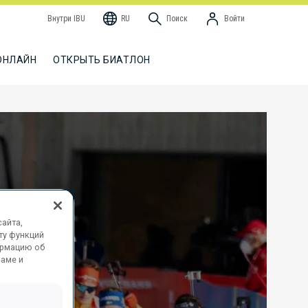
Внутри IBU
RU
Поиск
Войти
ОНЛАЙН
ОТКРЫТЬ БИАТЛОН
айта,
ту функций
ормацию об
ламе и