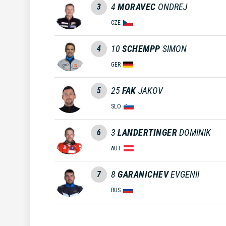
4
MORAVEC
ONDREJ
3
CZE
10
SCHEMPP
SIMON
4
GER
25
FAK
JAKOV
5
SLO
3
LANDERTINGER
DOMINIK
6
AUT
8
GARANICHEV
EVGENII
7
RUS