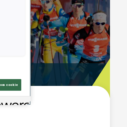
ooting Time
лов cookie