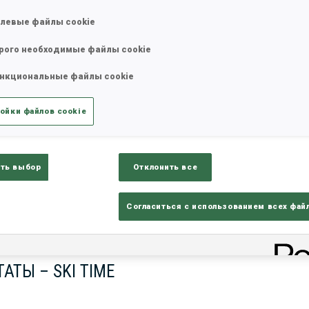
левые файлы cookie
рого необходимые файлы cookie
нкциональные файлы cookie
ойки файлов cookie
ть выбор
Отклонить все
lts
Ski Time
Sh
Согласиться с использованием всех фай
АТЫ – SKI TIME