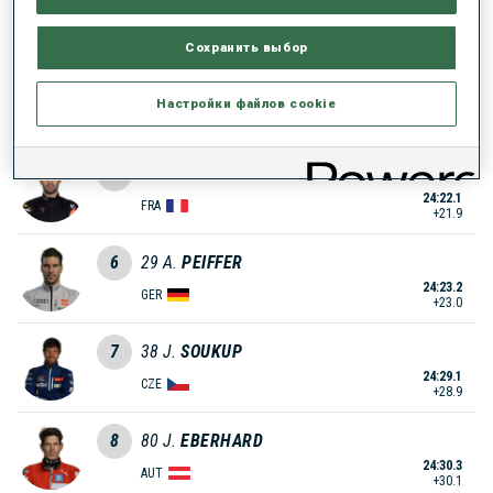
24:17.3
LAT
+17.1
Сохранить выбор
4
16
E.
SVENDSEN
Настройки файлов cookie
24:18.4
NOR
+18.2
5
20
M.
FOURCADE
24:22.1
FRA
+21.9
6
29
A.
PEIFFER
24:23.2
GER
+23.0
7
38
J.
SOUKUP
24:29.1
CZE
+28.9
8
80
J.
EBERHARD
24:30.3
AUT
+30.1