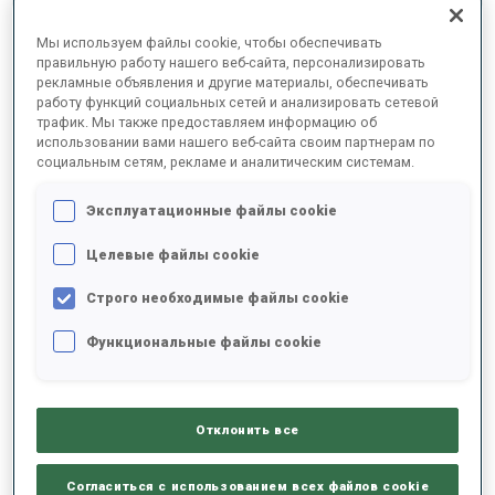
ОКОНЧАТЕЛЬНЫЕ РЕЗУЛЬТАТЫ – SKI TIME
Мы используем файлы cookie, чтобы обеспечивать
правильную работу нашего веб-сайта, персонализировать
рекламные объявления и другие материалы, обеспечивать
работу функций социальных сетей и анализировать сетевой
трафик. Мы также предоставляем информацию об
0
53
L.
OBLAK
использовании вами нашего веб-сайта своим партнерам по
SLO
социальным сетям, рекламе и аналитическим системам.
Эксплуатационные файлы cookie
0
92
S.
SEDNEV
UKR
Целевые файлы cookie
Строго необходимые файлы cookie
1
10
J.
FAK
SLO
24:00.2
Функциональные файлы cookie
2
41
L.
BERGER
24:08.1
Отклонить все
NOR
+7.9
Согласиться с использованием всех файлов cookie
3
17
A.
RASTORGUJEVS