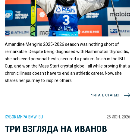
Amandine Mengin’s 2025/2026 season was nothing short of
remarkable. Despite being diagnosed with Hashimoto’s thyroiditis,
she achieved personal bests, secured a podium finish in the IBU
Cup, and won the Mass Start crystal globe—all while proving that a
chronic illness doesn’t have to end an athletic career. Now, she
shares her journey to inspire others.
ЧИТАТЬ СТАТЬЮ
КУБОК МИРА BMW IBU
25 ИЮН. 2026
ТРИ ВЗГЛЯДА НА ИВАНОВ