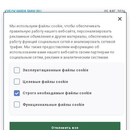
КУБОК МИРА BMW IBU
05 АВГ. 2026
СЕЗОН ЛЫЖЕРОЛЛЕРОВ
Мы используем файлы cookie, чтобы обеспечивать
правильную работу нашего веб-сайта, персонализировать
СТАРТУЕТ НА ФЕСТИВАЛЕ
рекламные объявления и другие материалы, обеспечивать
работу функций социальных сетей и анализировать сетевой
BLINK; ХЕДЕГАРТ ВЫИГРЫВАЕТ
трафик. Мы также предоставляем информацию об
использовании вами нашего веб-сайта своим партнерам по
LYSEBOTN OPP
социальным сетям, рекламе и аналитическим системам.
Эксплуатационные файлы cookie
Целевые файлы cookie
Строго необходимые файлы cookie
Функциональные файлы cookie
Отклонить все