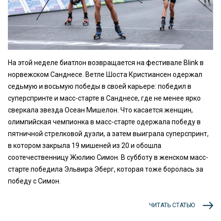
На этой неделе биатлон возвращается на фестивале Blink в
норвежском Санднесе. Ветле Шоста Кристиансен одержал
седьмую и восьмую победы в своей карьере: победил в
суперспринте и масс-старте в Санднесе, где не менее ярко
сверкала звезда Осеан Мишелон. Что касается женщин,
олимпийская чемпионка в масс-старте одержала победу в
пятничной стрелковой дуэли, а затем выиграла суперспринт,
в котором закрыла 19 мишеней из 20 и обошла
соотечественницу Жюлию Симон. В субботу в женском масс-
старте победила Эльвира Эберг, которая тоже боролась за
победу с Симон.
ЧИТАТЬ СТАТЬЮ