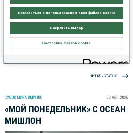
Согласиться с использованием всех файлов cookie
Наконец-то дождались: на этой неделе биатлон
Сохранить выбор
возвращается на фестивале Blink, с которого начинается
сезон лыжероллеров. На открытии обладатель серебра
Настройки файлов cookie
Юниорского ЧМ в пасьюте и индивидуальной гонке Эйнар
Хедегарт оторвался от соперников на последних 600 метрах и
одержал победу в гонке Lysebotn Opp на 7,5 км.
ЧИТАТЬ СТАТЬЮ
КУБОК МИРА BMW IBU
03 АВГ. 2026
«МОЙ ПОНЕДЕЛЬНИК» С ОСЕАН
МИШЛОН