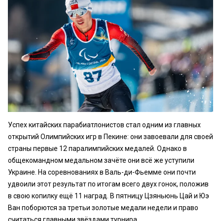
Успех китайских парабиатлонистов стал одним из главных
открытий Олимпийских игр в Пекине: они завоевали для своей
страны первые 12 паралимпийских медалей. Однако в
общекомандном медальном зачёте они всё же уступили
Украине. На соревнованиях в Валь-ди-Фьемме они почти
удвоили этот результат по итогам всего двух гонок, положив
в свою копилку ещё 11 наград. В пятницу Цзяньюнь Цай и Юэ
Ван поборются за третьи золотые медали недели и право
считаться главными звёздами турнира.