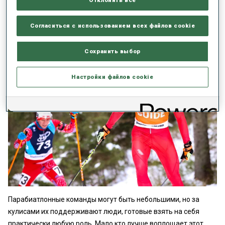
Отклонить все
ТЕХНИК: МНОГОЗАДАЧНАЯ
РЕАЛЬНОСТЬ ПАРАБИАТЛОНА
Согласиться с использованием всех файлов cookie
Сохранить выбор
Настройки файлов cookie
Парабиатлонные команды могут быть небольшими, но за
кулисами их поддерживают люди, готовые взять на себя
практически любую роль. Мало кто лучше воплощает этот