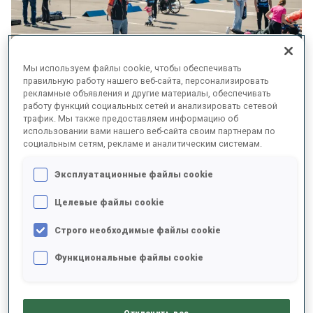
Мы используем файлы cookie, чтобы обеспечивать
правильную работу нашего веб-сайта, персонализировать
рекламные объявления и другие материалы, обеспечивать
работу функций социальных сетей и анализировать сетевой
трафик. Мы также предоставляем информацию об
использовании вами нашего веб-сайта своим партнерам по
After a strong first edition in 2025, International Biathlon Day
социальным сетям, рекламе и аналитическим системам.
returns 30 May 2026 for its second edition - with numerous
activations taking place across the world, allowing more than
Эксплуатационные файлы cookie
10,000 participants to experience the thrill of biathlon.
Целевые файлы cookie
ЧИТАТЬ СТАТЬЮ
Строго необходимые файлы cookie
Функциональные файлы cookie
ПАРА БИАТЛОН
07 МАЯ 2026
ТРЕНЕР, ГИД, ЛЫЖНЫЙ