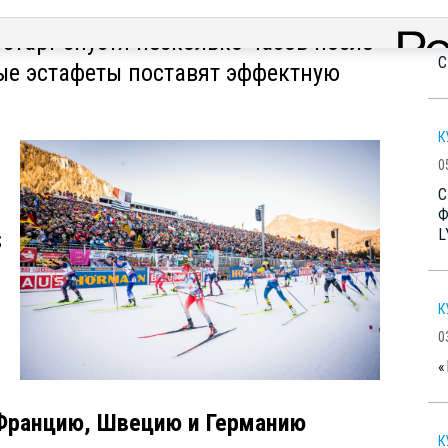
ну Кубка мира BMW IBU 2025/26 в
B
старт спустя несколько часов после
B
C
е эстафеты поставят эффектную
К
0
С
Ф
L
;
К
0
«
 Францию, Швецию и Германию
К