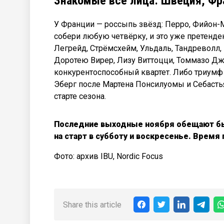
Знакомые все лица: Швеция, Фра
У Франции — россыпь звёзд: Перро, Фийон-
собери любую четвёрку, и это уже претенде
Легрейд, Стрёмсхейм, Ульдаль, Тандреволл,
Доротею Вирер, Лизу Виттоцци, Томмазо Дж
конкурентоспособный квартет. Либо триумф
Эберг после Мартена Понсилуомы и Себасть
старте сезона.
Последние выходные ноября обещают быт
на старт в субботу и воскресенье. Время
Фото: архив IBU, Nordic Focus
Share this article