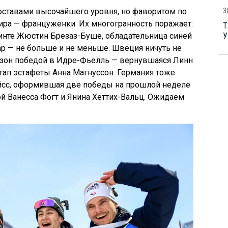
3
оставами высочайшего уровня, но фаворитом по
ра — француженки. Их многогранность поражает:
Т
У
инте Жюстин Брезаз-Буше, обладательница синей
 — не больше и не меньше. Швеция ничуть не
сезон победой в Идре-Фьелль — вернувшаяся Линн
тап эстафеты Анна Магнуссон. Германия тоже
йсс, оформившая две победы на прошлой неделе
ой Ванесса Фогт и Янина Хеттих-Вальц. Ожидаем