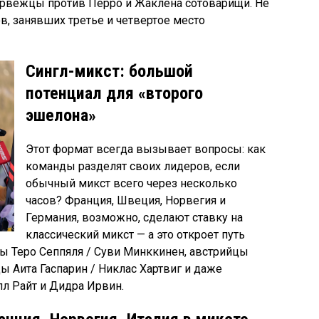
орвежцы против Перро и Жаклена сотоварищи. Не
, занявших третье и четвертое место
Сингл-микст: большой
потенциал для «второго
эшелона»
Этот формат всегда вызывает вопросы: как
команды разделят своих лидеров, если
обычный микст всего через несколько
часов? Франция, Швеция, Норвегия и
Германия, возможно, сделают ставку на
классический микст — а это откроет путь
ны Теро Сеппяля / Суви Минккинен, австрийцы
ы Аита Гаспарин / Никлас Хартвиг и даже
л Райт и Дидра Ирвин.