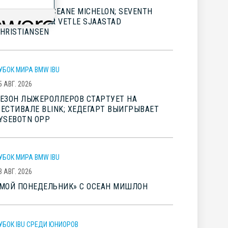
IG WINS FOR OCEANE MICHELON; SEVENTH
LINK TITLE FOR VETLE SJAASTAD
HRISTIANSEN
УБОК МИРА BMW IBU
5 АВГ. 2026
ЕЗОН ЛЫЖЕРОЛЛЕРОВ СТАРТУЕТ НА
ЕСТИВАЛЕ BLINK; ХЕДЕГАРТ ВЫИГРЫВАЕТ
YSEBOTN OPP
УБОК МИРА BMW IBU
3 АВГ. 2026
МОЙ ПОНЕДЕЛЬНИК» С ОСЕАН МИШЛОН
УБОК IBU СРЕДИ ЮНИОРОВ