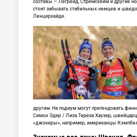
составы — Легрейд, Стрёмсхейм и другие н
стоит забывать стабильных немцев и шведов
Ленцерхайде.
другим. На подиум могут претендовать фин
Симон Эдер / Лиза Тереза Хаузер, швейцарц
«джокеры», например, американцы Кэмпбел