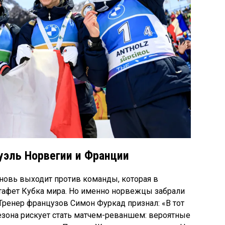
уэль Норвегии и Франции
вновь выходит против команды, которая в
стафет Кубка мира. Но именно норвежцы забрали
Тренер французов Симон Фуркад признал: «В тот
езона рискует стать матчем-реваншем: вероятные