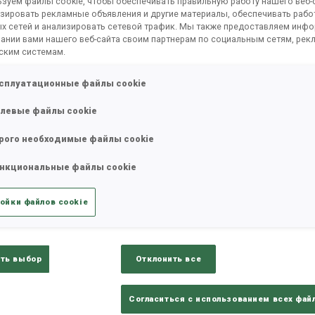
зуем файлы cookie, чтобы обеспечивать правильную работу нашего веб-с
зировать рекламные объявления и другие материалы, обеспечивать рабо
х сетей и анализировать сетевой трафик. Мы также предоставляем инф
ании вами нашего веб-сайта своим партнерам по социальным сетям, рек
ским системам.
сплуатационные файлы cookie
левые файлы cookie
рого необходимые файлы cookie
нкциональные файлы cookie
ойки файлов cookie
ть выбор
Отклонить все
К
т всего лишь два дня, и женская
Согласиться с использованием всех фай
0