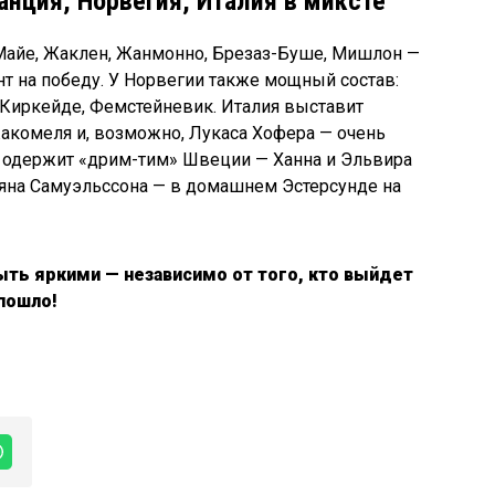
нция, Норвегия, Италия в миксте
Майе, Жаклен, Жанмонно, Брезаз-Буше, Мишлон —
нт на победу. У Норвегии также мощный состав:
 Киркейде, Фемстейневик. Италия выставит
акомеля и, возможно, Лукаса Хофера — очень
 одержит «дрим-тим» Швеции — Ханна и Эльвира
яна Самуэльссона — в домашнем Эстерсунде на
ь яркими — независимо от того, кто выйдет
 пошло!