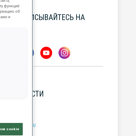
айта,
ту функций
ормацию об
ПОДПИСЫВАЙТЕСЬ НА
ламе и
НАС
НОВОСТИ
УБОК МИРА BMW IBU
лов cookie
7 АВГ. 2026