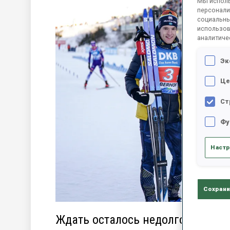
Мы исполь
персонали
социальны
использов
аналитиче
Эк
Це
Ст
Фу
Настр
Сохрани
Ждать осталось недолго: пройде