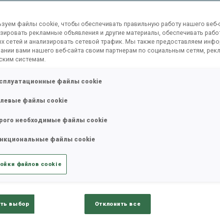
зуем файлы cookie, чтобы обеспечивать правильную работу нашего веб-с
зировать рекламные объявления и другие материалы, обеспечивать рабо
х сетей и анализировать сетевой трафик. Мы также предоставляем инф
ании вами нашего веб-сайта своим партнерам по социальным сетям, рек
ским системам.
сплуатационные файлы cookie
левые файлы cookie
рого необходимые файлы cookie
нкциональные файлы cookie
ойки файлов cookie
К
ть выбор
Отклонить все
ставшая одним из открытий
0