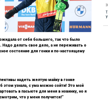
3
Т
У
и ожидала от себя большего, так что было
. Надо делать свое дело, а не переживать о
ужное состояние для гонки и по-настоящему
пективы надеть желтую майку в гонке
б этом узнала, с ума можно сойти! Это мой
артовать в пасьюте для меня в новинку, но я
смотрим, что у меня получится!”