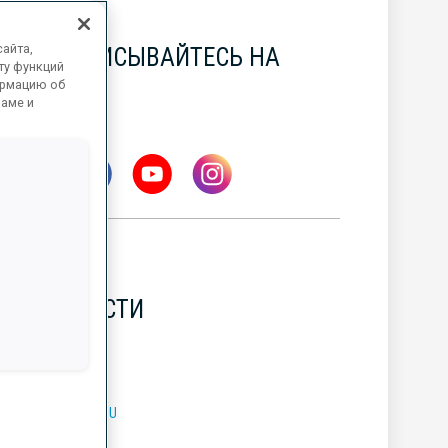
айта,
ПОДПИСЫВАЙТЕСЬ НА
ту функций
НАС
ормацию об
ламе и
НОВОСТИ
УБОК МИРА BMW IBU
7 АВГ. 2026