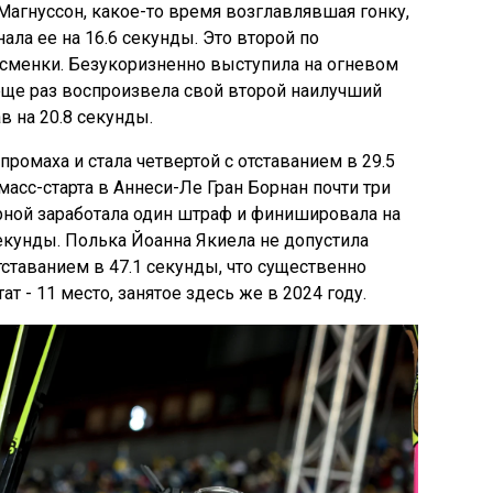
агнуссон, какое-то время возглавлявшая гонку,
ала ее на 16.6 секунды. Это второй по
тсменки. Безукоризненно выступила на огневом
ще раз воспроизвела свой второй наилучший
в на 20.8 секунды.
промаха и стала четвертой с отставанием в 29.5
асс-старта в Аннеси-Ле Гран Борнан почти три
рной заработала один штраф и финишировала на
секунды. Полька Йоанна Якиела не допустила
ставанием в 47.1 секунды, что существенно
 - 11 место, занятое здесь же в 2024 году.