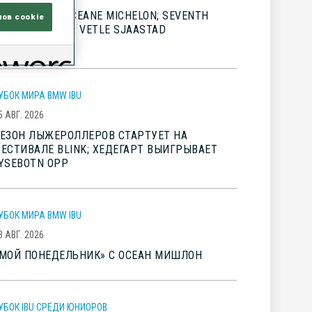
IG WINS FOR OCEANE MICHELON; SEVENTH
лов cookie
LINK TITLE FOR VETLE SJAASTAD
HRISTIANSEN
УБОК МИРА BMW IBU
5 АВГ. 2026
ЕЗОН ЛЫЖЕРОЛЛЕРОВ СТАРТУЕТ НА
ЕСТИВАЛЕ BLINK; ХЕДЕГАРТ ВЫИГРЫВАЕТ
YSEBOTN OPP
УБОК МИРА BMW IBU
3 АВГ. 2026
МОЙ ПОНЕДЕЛЬНИК» С ОСЕАН МИШЛОН
УБОК IBU СРЕДИ ЮНИОРОВ