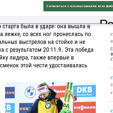
 совершила прорыв, выиграв
B
Согласиться с использованием всех фай
рсунде. В ее биатлонной карьере это
B
C
вание и самая первая победа на
 старта была в ударе: она вышла в
 лежке, со всех ног пронеслась по
К
альных выстрелов на стойке и не
0
 с результатом 20:11.9. Эта победа
С
Ф
ку лидера, также впервые в
L
тсменок этой чести удостаивалась
К
0
«
К
а