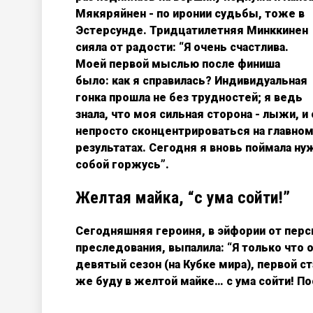
Мякяряйнен - по иронии судьбы, тоже в
Эстерсунде. Тридцатилетняя Минккинен
сияла от радости: “Я очень счастлива.
Моей первой мыслью после финиша
было: как я справилась? Индивидуальная
гонка прошла не без трудностей; я ведь
знала, что моя сильная сторона - лыжи, 
непросто сконцентрироваться на главном
результатах. Сегодня я вновь поймала н
собой горжусь”.
Желтая майка, “с ума сойти!”
Сегодняшняя героиня, в эйфории от перс
преследования, выпалила: “Я только что о
девятый сезон (на Кубке мира), первой ст
же буду в желтой майке… с ума сойти! По