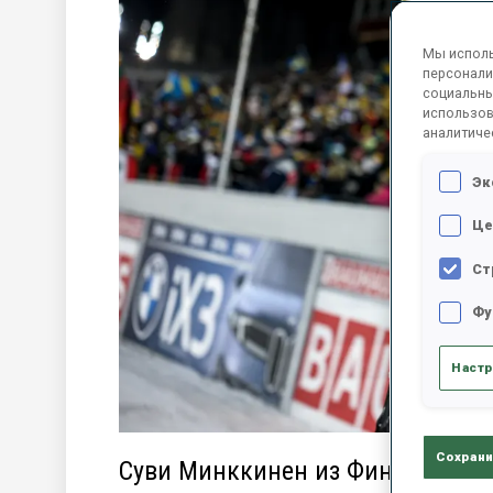
Мы исполь
персонали
социальны
использов
аналитиче
Эк
Це
Ст
Фу
Настр
Сохрани
Суви Минккинен из Финляндии, 