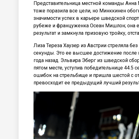
Представительница местной команды Анна М
тоже поразила все цели, но Минккинен обогн
значимости успех в карьере шведской спор
рубеже и француженка Осеан Мишлон; она е
результат и замкнула призовую тройку, отста
Лиза Тереза Хаузер из Австрии стреляла без 
секунды. Это ее высшее достижение после м
года назад. Эльвира Эберг из шведской сбо
пятом месте, уступив победительнице 44.5 
ошибок на стрельбище и пришла шестой с от
превосходит ее предыдущий лучший результат