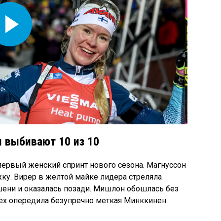
Play
Video
 выбивают 10 из 10
 первый женский спринт нового сезона. Магнуссон
жку. Вирер в желтой майке лидера стреляла
шени и оказалась позади. Мишлон обошлась без
ех опередила безупречно меткая Минккинен.