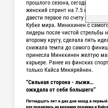
прошлого сезона, сегодня вновь
женский спринт на 7.5 км в Эсте
двести первое по счету соревно
Кубке мира. Минккинен с самого
лидеры после чистой стрельбы на
второму кругу, сделала пять иде
снижала темпа до самого финиша
принесла Минккинен желтую май
карьере. Ранее из финских спор
только Кайса Мякяряйнен.
“Сильная сторона - лыжи…
ожидала от себя большего”
Пятнадцать лет и два дня назад в первый
раз поднялась на вершину подиума и Кайс