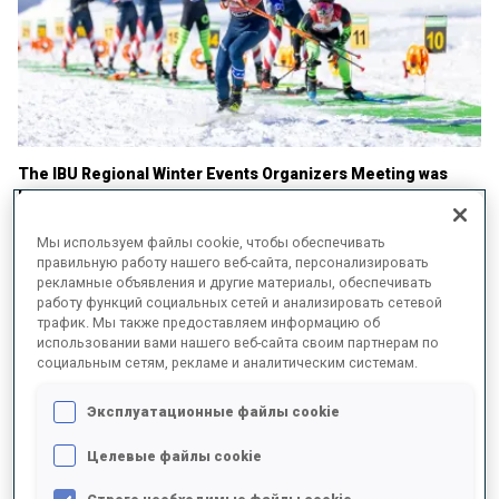
The IBU Regional Winter Events Organizers Meeting was
held online on the 14th of October, bringing together over
45 participants from organizing committees and national
Мы используем файлы cookie, чтобы обеспечивать
federations. The event aimed to update participants on the
правильную работу нашего веб-сайта, персонализировать
key directions and updates in project implementation of
рекламные объявления и другие материалы, обеспечивать
Regional Events for the upcoming season 2024/2025.
работу функций социальных сетей и анализировать сетевой
трафик. Мы также предоставляем информацию об
During the meeting, key expectations for the upcoming season
использовании вами нашего веб-сайта своим партнерам по
2024/2025 were discussed, alongside updates on the project’s
социальным сетям, рекламе и аналитическим системам.
principles, athlete registration procedures, and results
management processes. The meeting featured a mix of
Эксплуатационные файлы cookie
experienced and new organizing committee members and
participants from respective national federations.
Целевые файлы cookie
With the 2024/25 season IBU will start integration of Regional