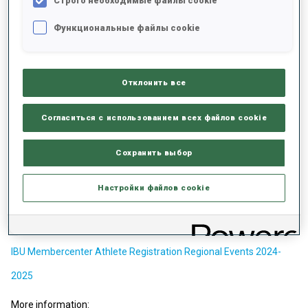
Строго необходимые файлы cookie
Events with IBU Membercenter. All participating athletes of youth
and junior categories at Regional Events must be registered in the
Функциональные файлы cookie
IBU Membercenter by IBU Member Federations. Organizing
committees are responsible for result transmission to IBU
Membercenter.
Отклонить все
IBU is heading towards developing the IBU Event Series setup,
aligned with the main objectives of IBU's Target 2030. These
adjustments will focus on maintaining and enhancing the overall
Согласиться с использованием всех файлов cookie
quality and attractiveness of biathlon events. As biathlon
continues to expand, the goal is to provide more diverse and
Сохранить выбор
accessible competition opportunities that can accommodate the
increasing number of athletes entering the sport.
Настройки файлов cookie
Meeting materials:
IBU Regional Event Meeting 14.10.2024
IBU Membercenter Athlete Registration Regional Events 2024-
2025
More information: