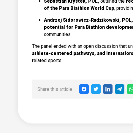
Sebastian Krystek, POL,
outlined the
rec
of the Para Biathlon World Cup
, providi
Andrzej Sidorowicz-Radzikowski, POL
potential for Para Biathlon developme
communities.
The panel ended with an open discussion that u
athlete-centered pathways, and internation
related sports.
Share this article