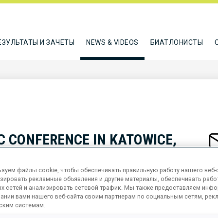
ЕЗУЛЬТАТЫ И ЗАЧЕТЫ
NEWS & VIDEOS
БИАТЛОНИСТЫ
C CONFERENCE IN KATOWICE,
S IN SPORT - THEORY AND
зуем файлы cookie, чтобы обеспечивать правильную работу нашего веб-с
NORARY PATRONAGE OF IBU
зировать рекламные объявления и другие материалы, обеспечивать рабо
х сетей и анализировать сетевой трафик. Мы также предоставляем инф
ании вами нашего веб-сайта своим партнерам по социальным сетям, рек
ским системам.