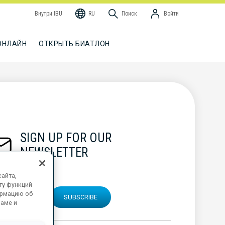
Внутри IBU
RU
Поиск
Войти
ОНЛАЙН
ОТКРЫТЬ БИАТЛОН
SIGN UP FOR OUR
NEWSLETTER
айта,
ту функций
ормацию об
SUBSCRIBE
ламе и