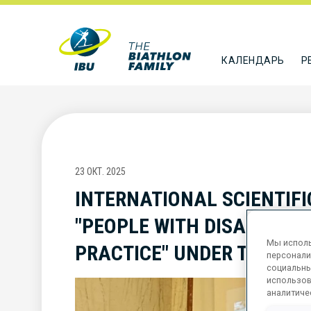
КАЛЕНДАРЬ
Р
23 ОКТ. 2025
INTERNATIONAL SCIENTIFI
"PEOPLE WITH DISABILITIE
Мы исполь
PRACTICE" UNDER THE HO
персонали
социальны
использов
аналитиче