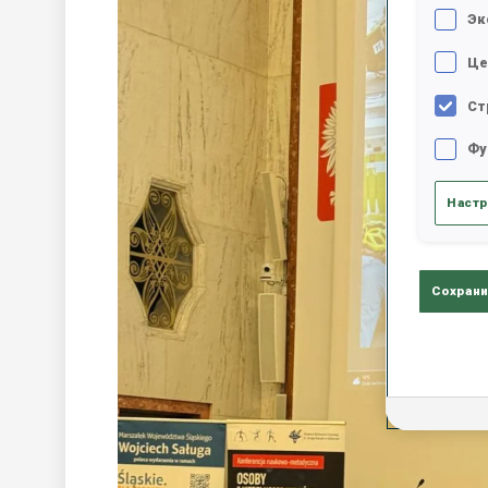
Эк
Це
Ст
Фу
Настр
Сохрани