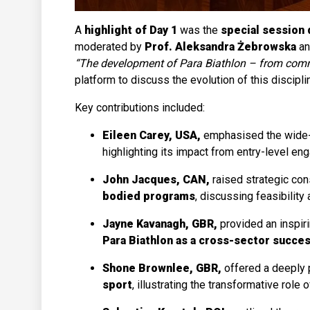
A
highlight of Day 1
was the
special session 
moderated by
Prof. Aleksandra Żebrowska
a
“The development of Para Biathlon – from com
platform to discuss the evolution of this discipli
Key contributions included:
Eileen Carey, USA,
emphasised the wide
highlighting its impact from entry-level e
John Jacques, CAN,
raised strategic co
bodied programs
, discussing feasibility 
Jayne Kavanagh, GBR,
provided an inspir
Para Biathlon as a cross-sector succe
Shone Brownlee, GBR,
offered a deeply 
sport
, illustrating the transformative role 