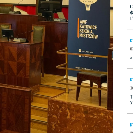
С
Ф
L
К
0
«
К
3
Т
У
К