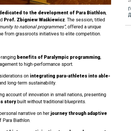
2
Г
dedicated to the development of Para Biathlon
,
nd
Prof. Zbigniew Waśkiewicz
. The session, titled
munity to national programmes”
, offered a unique
ne from grassroots initiatives to elite competition.
-ranging
benefits of Paralympic programming
,
ngagement to high-performance sport.
nsiderations on
integrating para-athletes into able-
and long-term sustainability.
ing account of innovation in small nations, presenting
ss story
built without traditional blueprints.
personal narrative on her
journey through adaptive
of Para Biathlon.