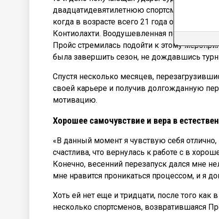
двадцатидевятилетнюю спортсменку, начина
когда в возрасте всего 21 года она выигра
Контиолахти. Воодушевленная перспективо
Пройс стремилась подойти к этому меропр
была завершить сезон, не дождавшись турн
Спустя несколько месяцев, перезагрузивши
своей карьере и получив долгожданную пе
мотивацию.
Хорошее самочувствие и вера в естестве
«В данный момент я чувствую себя отлично, -
счастлива, что вернулась к работе с в хор
Конечно, весенний перезапуск дался мне не
мне нравится проникаться процессом, и я д
Хоть ей нет еще и тридцати, после того ка
несколько спортсменов, возвратившаяся Пр