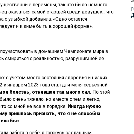
2
существенные перемены, так что было немного
Г
онец оказаться самой старшей среди девушек… что
а с улыбкой добавила: «Одно остается
ледует и к зиме быть в хорошей форме».
 поучаствовать в домашнем Чемпионате мира в
ь смириться с реальностью, разрушившей ее
: с учетом моего состояния здоровья и низких
 и январем 2023 года стал для меня серьезной
оя болезнь, отнявшая так много сил.
По этой
ыло очень тяжело, но вместе с тем и легко,
что со мной не все в порядке.
Иногда нужно
му пришлось признать, что я не способна
тела бы
».
ала забота о себе; я горжусь сделанным