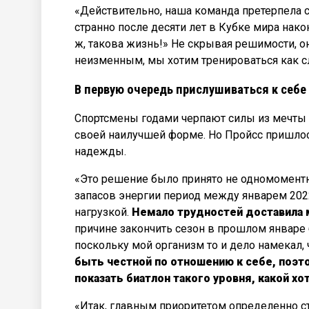
«Действительно, наша команда претерпела 
странно после десяти лет в Кубке мира нак
ж, такова жизнь!» Не скрывая решимости, он
неизменным, мы хотим тренироваться как с
В первую очередь прислушиваться к себе
Спортсмены годами черпают силы из мечты
своей наилучшей форме. Но Пройсс пришлос
надежды.
«Это решение было принято не одномоментно
запасов энергии период между январем 2022
нагрузкой.
Немало трудностей доставила м
причине закончить сезон в прошлом январе б
поскольку мой организм то и дело намекал, 
быть честной по отношению к себе, поэто
показать биатлон такого уровня, какой хо
«Итак, главным приоритетом определенно ст