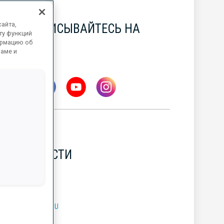
айта,
ПОДПИСЫВАЙТЕСЬ НА
ту функций
НАС
ормацию об
ламе и
НОВОСТИ
УБОК МИРА BMW IBU
5 АВГ. 2026