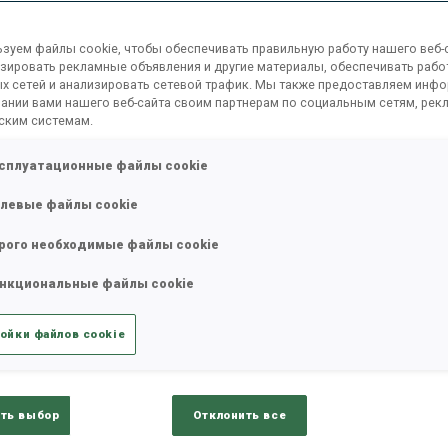
зуем файлы cookie, чтобы обеспечивать правильную работу нашего веб-с
зировать рекламные объявления и другие материалы, обеспечивать рабо
х сетей и анализировать сетевой трафик. Мы также предоставляем инф
ании вами нашего веб-сайта своим партнерам по социальным сетям, рек
ским системам.
сплуатационные файлы cookie
левые файлы cookie
рого необходимые файлы cookie
нкциональные файлы cookie
ойки файлов cookie
К
ть выбор
Отклонить все
глазами встает крайне неудачливая биатлонистка,
0
чные заболевания и травмы преследовали