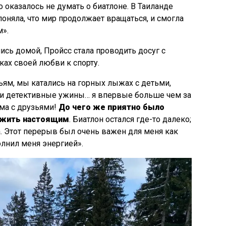
о оказалось не думать о биатлоне. В Таиланде
поняла, что мир продолжает вращаться, и смогла
м».
ись домой, Пройсс стала проводить досуг с
ах своей любви к спорту.
ям, мы катались на горных лыжах с детьми,
ли детективные ужины… я впервые больше чем за
ма с друзьями!
До чего же приятно было
о жить настоящим
. Биатлон остался где-то далеко;
. Этот перерыв был очень важен для меня как
олнил меня энергией».