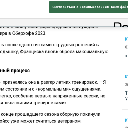
я с самых первых сезонов в большом спорте,
С
Согласиться с использованием всех фай
Ф
ла первую значительную личную медаль в
L
й Чемпионата мира BMWIBU в родной Германии,
иятию в наилучшей форме, однако вынуждена
ира в Оберхофе 2023.
К
сь после одного из самых трудных решений в
0
редышку, Франциска вновь обрела максимальную
«
нный процесс
К
 призналась она в разгар летних тренировок. – Я
3
ошем состоянии и с «нормальными» ощущениями.
Т
легко, особенно первые напряженные сессии, но
У
овольна своими тренировками».
к в конце прошедшего сезона сборную покинули
К
ойсс уже может считаться ветераном.