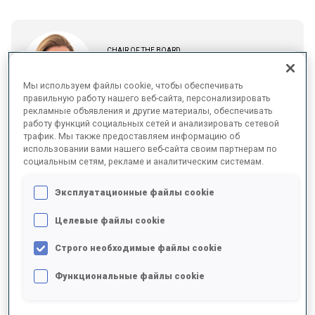
CHAIR OF THE BOARD
LOUISE REILLY
Мы используем файлы cookie, чтобы обеспечивать
правильную работу нашего веб-сайта, персонализировать
рекламные объявления и другие материалы, обеспечивать
работу функций социальных сетей и анализировать сетевой
трафик. Мы также предоставляем информацию об
ПРОФИЛЬ
использовании вами нашего веб-сайта своим партнерам по
An Irish barrister specialising in sports law and international arbitration,
социальным сетям, рекламе и аналитическим системам.
with extensive experience in relation to sports integrity matters
(including anti-doping) and governance.
Эксплуатационные файлы cookie
Целевые файлы cookie
Строго необходимые файлы cookie
BOARD MEMBER
Функциональные файлы cookie
TANJA HAUG