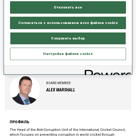
Отклонить все
ПРОФИЛЬ
Согласиться с использованием всех файлов cookie
Tanja Haug is a German lawyer with extensive experience in anti-doping,
anti-corruption, disciplinary and governance matters. She serves as an
Сохранить выбор
independent expert for various national and international sport
organisations.
Настройки файлов cookie
BOARD MEMBER
ALEX MARSHALL
ПРОФИЛЬ
The Head of the Anti-Corruption Unit of the International Cricket Council,
which focuses on preventing corruption in world cricket through