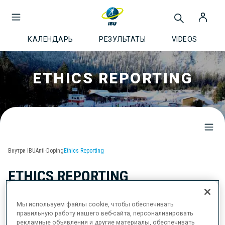
КАЛЕНДАРЬ
РЕЗУЛЬТАТЫ
VIDEOS
ETHICS REPORTING
Внутри IBU
Anti-Doping
Ethics Reporting
ETHICS REPORTING
Мы используем файлы cookie, чтобы обеспечивать
правильную работу нашего веб-сайта, персонализировать
Welcome to the Integrity Hotline of the International Biathlon
рекламные объявления и другие материалы, обеспечивать
Union (IBU), a function of the Ethics Compliance office of the IBU,