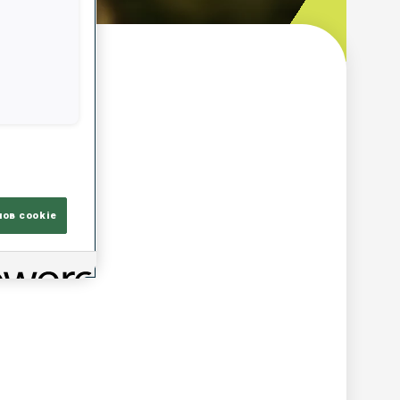
ор
лов cookie