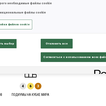
рого необходимые файлы cookie
нкциональные файлы cookie
татистика
Результаты и зачеты
Обз
ойки файлов cookie
ть выбор
Отклонить все
Согласиться с использованием всех фай
4
6
3
ОВ
ПОДИУМЫ НА КУБКЕ МИРА