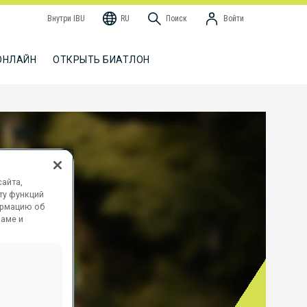
Внутри IBU
RU
Поиск
Войти
ОНЛАЙН
ОТКРЫТЬ БИАТЛОН
айта,
ту функций
ормацию об
ламе и