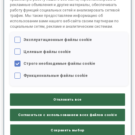
рекламные объявления и другие материалы, обеспечивать
работу функций социальных сетей и анализировать сетевой
трафик. Мы также предоставляем информацию об
2024/2025
использовании вами нашего веб-сайта своим партнерам по
социальным сетям, рекламе и аналитическим системам.
Эксплуатационные файлы cookie
РЕЗУЛЬТАТЫ - СРЕДНЕЕ ЗНАЧЕНИЕ
Целевые файлы cookie
Строго необходимые файлы cookie
ЛЫЖНЫЙ ХОД - ОТСТАВАНИЕ ОТ ЛИДЕРА
-
Данных нет
Функциональные файлы cookie
СТРЕЛЬБА ЛЕЖА
-
Данных нет
Отклонить все
СТРЕЛЬБА СТОЯ
-
Согласиться с использованием всех файлов cookie
Данных нет
Сохранить выбор