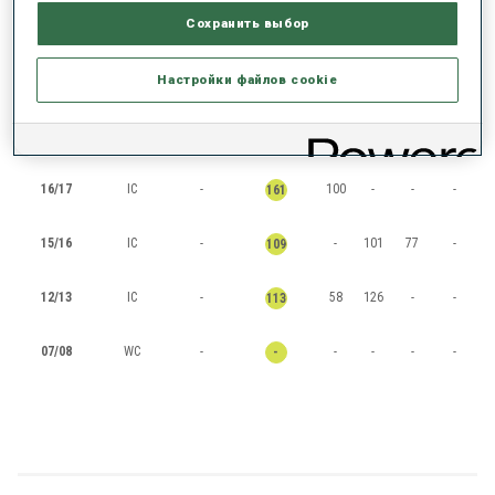
Сохранить выбор
RANKINGS
Настройки файлов cookie
СЕЗОН
КУБОК
ОЧКИ
ОБЩИЙ
IN
SP
PU
MS
16/17
IC
-
100
-
-
-
161
15/16
IC
-
-
101
77
-
109
12/13
IC
-
58
126
-
-
113
07/08
WC
-
-
-
-
-
-