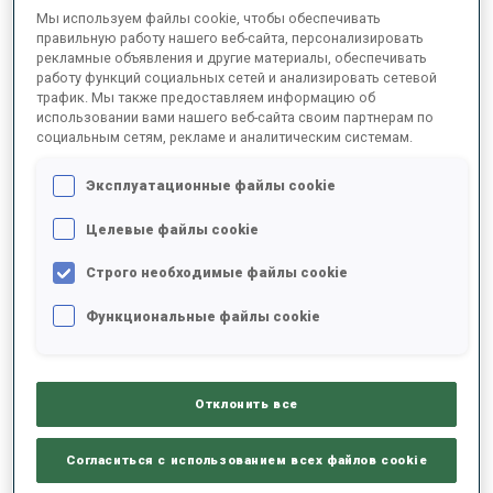
Мы используем файлы cookie, чтобы обеспечивать
СЕЗОН
СОРЕВ-Е
КУБОК
МЕСТО ПРОВЕДЕНИЯ
МЕСТО
СТРЕЛЬБА
правильную работу нашего веб-сайта, персонализировать
рекламные объявления и другие материалы, обеспечивать
работу функций социальных сетей и анализировать сетевой
трафик. Мы также предоставляем информацию об
17/18
MR
IBU C.
OBERTILLIACH
15
использовании вами нашего веб-сайта своим партнерам по
социальным сетям, рекламе и аналитическим системам.
17/18
SP
IBU C.
OBERTILLIACH
95
1
2
Эксплуатационные файлы cookie
17/18
IN
IBU C.
OBERTILLIACH
43
0
0
0
1
Целевые файлы cookie
17/18
SP
IBU C.
LENZERHEIDE
61
0
1
Строго необходимые файлы cookie
Функциональные файлы cookie
17/18
SR
IBU C.
LENZERHEIDE
18
ПОКАЗАТЬ ВСЕ
Отклонить все
Согласиться с использованием всех файлов cookie