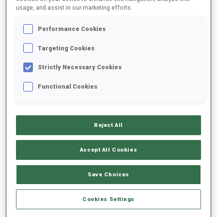
usage, and assist in our marketing efforts.
2025/2026
Performance Cookies
Targeting Cookies
Strictly Necessary Cookies
MOYENNE DE PERFORMANCE
Functional Cookies
RETARD SUR LE MEILLEUR CHRONO SKI
-
Données non disponibles
Reject All
TIR COUCHÉ
-
Accept All Cookies
Données non disponibles
TIR DEBOUT
-
Save Choices
Données non disponibles
Cookies Settings