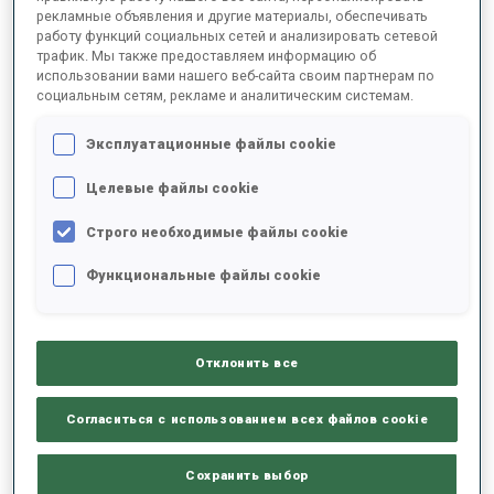
рекламные объявления и другие материалы, обеспечивать
работу функций социальных сетей и анализировать сетевой
трафик. Мы также предоставляем информацию об
2022/2023
использовании вами нашего веб-сайта своим партнерам по
социальным сетям, рекламе и аналитическим системам.
Эксплуатационные файлы cookie
РЕЗУЛЬТАТЫ - СРЕДНЕЕ ЗНАЧЕНИЕ
Целевые файлы cookie
Строго необходимые файлы cookie
ЛЫЖНЫЙ ХОД - ОТСТАВАНИЕ ОТ ЛИДЕРА
+13.6 s/km
Функциональные файлы cookie
СТРЕЛЬБА ЛЕЖА
-
Данных нет
Отклонить все
СТРЕЛЬБА СТОЯ
-
Данных нет
Согласиться с использованием всех файлов cookie
Сохранить выбор