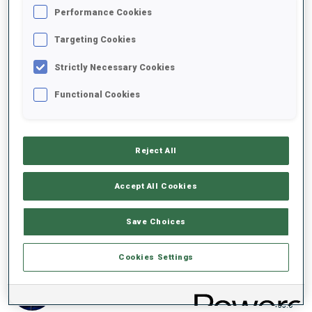
Performance Cookies
23:33.1
ITA
1
0
+19.8
Targeting Cookies
3
17
J.
BOE
Strictly Necessary Cookies
23:34.2
NOR
2
0
+20.9
Functional Cookies
4
1
E.
PERROT
23:36.1
FRA
1
0
+22.8
Reject All
5
21
E.
STROEMSHEIM
23:40.3
Accept All Cookies
NOR
0
1
+27.0
Save Choices
6
16
J.
NELIN
23:46.1
SWE
0
0
+32.8
Cookies Settings
7
13
Q.
FILLON MAILLET
23:46.9
FRA
1
1
+33.6