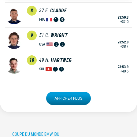
8
37
E.
CLAUDE
23:50.3
FRA
1
0
+37.0
9
51
C.
WRIGHT
23:52.0
USA
0
0
+38.7
10
49
N.
HARTWEG
23:53.9
SUI
0
0
+40.6
AFFICHER PLUS
COUPE DU MONDE BMW IBU