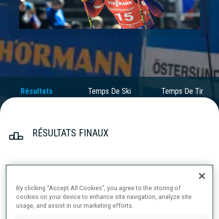
Play
Video
Résultats
Temps De Ski
Temps De Tir
Officiels
RÉSULTATS FINAUX
1
15
E.
JACQUELIN
By clicking “Accept All Cookies”, you agree to the storing of
FRA
0
0
23:13.3
cookies on your device to enhance site navigation, analyze site
usage, and assist in our marketing efforts.
2
23
T.
GIACOMEL