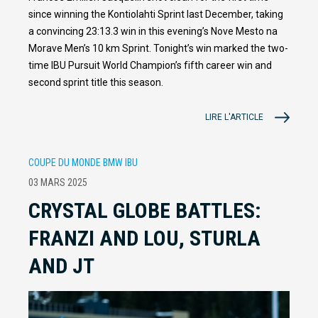
since winning the Kontiolahti Sprint last December, taking
a convincing 23:13.3 win in this evening’s Nove Mesto na
Morave Men’s 10 km Sprint. Tonight’s win marked the two-
time IBU Pursuit World Champion’s fifth career win and
second sprint title this season.
LIRE L'ARTICLE
COUPE DU MONDE BMW IBU
03 MARS 2025
CRYSTAL GLOBE BATTLES:
FRANZI AND LOU, STURLA
AND JT