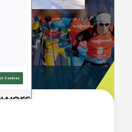
Play
Video
emps De Tir
All Cookies