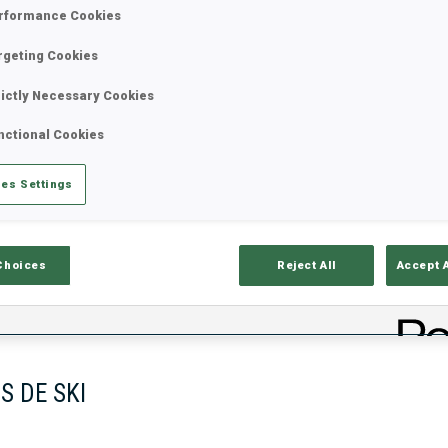
rformance Cookies
rgeting Cookies
rictly Necessary Cookies
nctional Cookies
es Settings
ciels
Temps De Ski
T
Choices
Reject All
Accept 
S DE SKI