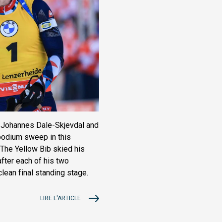
Johannes Dale-Skjevdal and
podium sweep in this
The Yellow Bib skied his
after each of his two
clean final standing stage.
LIRE L'ARTICLE