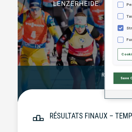
LENZERHEIDE
Pe
Ta
St
Fu
Cooki
Résultats Offi
Save 
RÉSULTATS FINAUX – TEMP