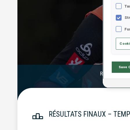
Ta
St
Fu
Cooki
Save 
Résultats Offi
RÉSULTATS FINAUX – TEMP