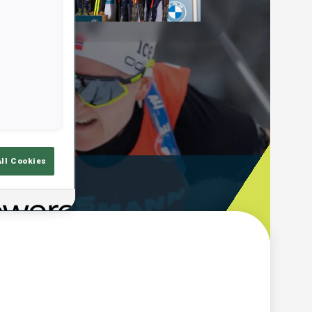
Play
Video
All Cookies
emps De Tir