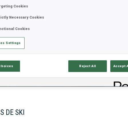
rgeting Cookies
rictly Necessary Cookies
nctional Cookies
es Settings
Choices
Reject All
Accept 
ciels
Temps De Ski
T
S DE SKI