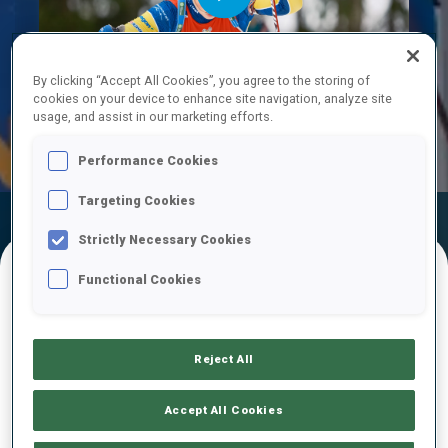
Play
By clicking “Accept All Cookies”, you agree to the storing of
cookies on your device to enhance site navigation, analyze site
usage, and assist in our marketing efforts.
Video
Performance Cookies
Targeting Cookies
Résultats
Temps De Ski
Temps De Tir
Officiels
Strictly Necessary Cookies
Functional Cookies
RÉSULTATS FINAUX – TEMPS DE TIR
Reject All
1
13
O.
MERKUSHYNA
Accept All Cookies
UKR
1
1
49.8