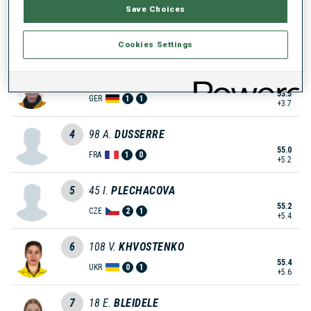
Save Choices
2
53
E.
HAKALA
51.9
FIN
0
2
Cookies Settings
+2.1
3
72
S.
PATZ
53.5
GER
1
1
+3.7
4
98
A.
DUSSERRE
55.0
FRA
1
0
+5.2
5
45
I.
PLECHACOVA
55.2
CZE
2
1
+5.4
6
108
V.
KHVOSTENKO
55.4
UKR
0
1
+5.6
7
18
E.
BLEIDELE