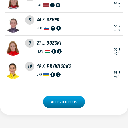
55.5
LAT
0
0
+5.7
8
44
E.
SEVER
55.6
SLO
2
1
+5.8
9
21
L.
BOZOKI
55.9
HUN
1
2
+6.1
10
49
K.
PRYKHODKO
56.9
UKR
1
0
+7.1
AFFICHER PLUS