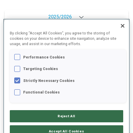
2025/2026
By clicking “Accept All Cookies”, you agree to the storing of
cookies on your device to enhance site navigation, analyze site
MOYENNE DE PERFORMANCE
usage, and assist in our marketing efforts.
Performance Cookies
RETARD SUR LE MEILLEUR CHRONO SKI
-
Targeting Cookies
Données non disponibles
Strictly Necessary Cookies
TIR COUCHÉ
-
Functional Cookies
Données non disponibles
TIR DEBOUT
-
Données non disponibles
Reject All
Accept All Cookies