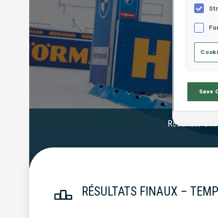
St
Fu
Cooki
Save 
Résultats Offi
RÉSULTATS FINAUX – TEMP