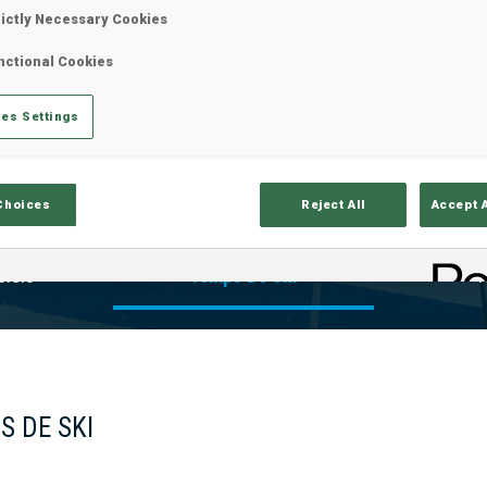
rictly Necessary Cookies
nctional Cookies
es Settings
Choices
Reject All
Accept 
ciels
Temps De Ski
T
S DE SKI