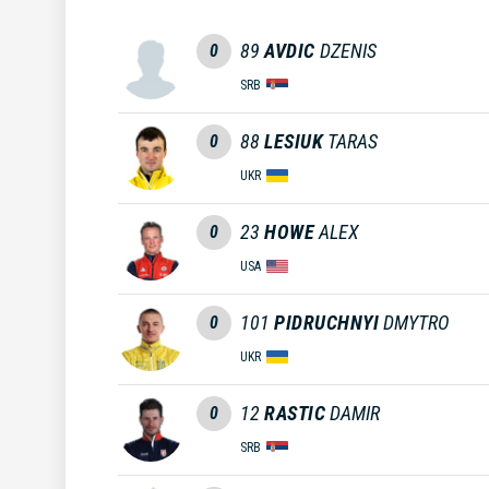
89
AVDIC
DZENIS
0
SRB
88
LESIUK
TARAS
0
UKR
23
HOWE
ALEX
0
USA
101
PIDRUCHNYI
DMYTRO
0
UKR
12
RASTIC
DAMIR
0
SRB