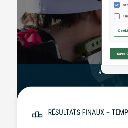
St
Fu
Cooki
Save 
Résultats Offi
RÉSULTATS FINAUX – TEMP