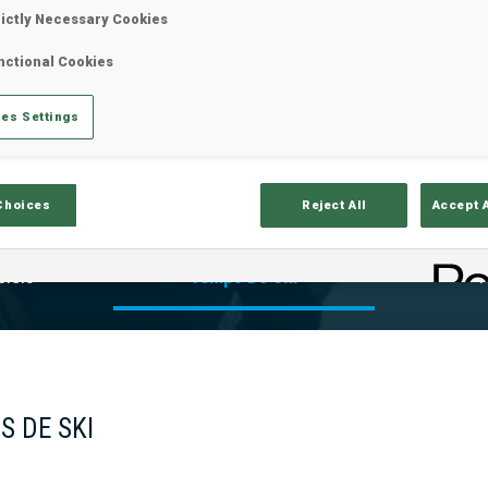
rictly Necessary Cookies
nctional Cookies
es Settings
Choices
Reject All
Accept 
ciels
Temps De Ski
T
S DE SKI