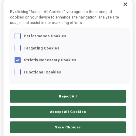
RÉSULTATS FINAUX
By clicking “Accept All Cookies”, you agree to the storing of
cookies on your device to enhance site navigation, analyze site
usage, and assist in our marketing efforts.
1
34
L.
BIRKELAND
Performance Cookies
NOR
0
0
22:40.1
Targeting Cookies
Strictly Necessary Cookies
2
33
M.
TSVETKOV
22:46.9
RUS
0
1
Functional Cookies
+6.8
3
24
A.
RASTORGUJEVS
23:08.5
LAT
1
1
Reject All
+28.4
4
32
D.
KOMATZ
Accept All Cookies
23:08.5
AUT
0
0
+28.4
Save Choices
5
21
B.
DOLL