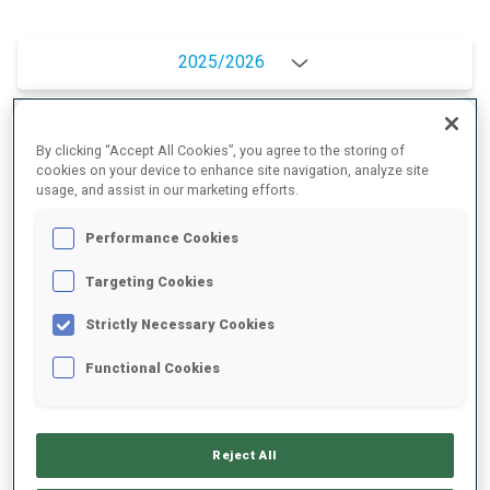
2025/2026
By clicking “Accept All Cookies”, you agree to the storing of
MOYENNE DE PERFORMANCE
cookies on your device to enhance site navigation, analyze site
usage, and assist in our marketing efforts.
RETARD SUR LE MEILLEUR CHRONO SKI
+18.3 s/km
Performance Cookies
Targeting Cookies
TIR COUCHÉ
61%
Strictly Necessary Cookies
TIR DEBOUT
80%
Functional Cookies
Reject All
TENDANCE DES PERFORMANCES