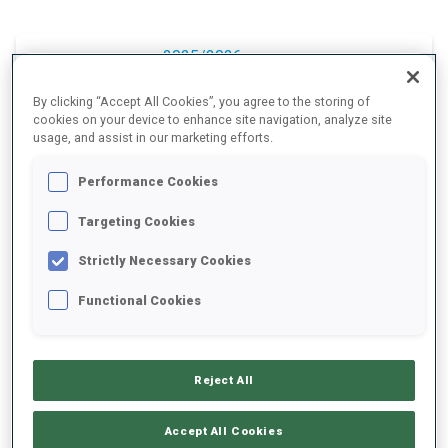
2025/2026
By clicking “Accept All Cookies”, you agree to the storing of
cookies on your device to enhance site navigation, analyze site
usage, and assist in our marketing efforts.
MOYENNE DE PERFORMANCE
Performance Cookies
RETARD SUR LE MEILLEUR CHRONO SKI
+9.3 s/km
Targeting Cookies
Strictly Necessary Cookies
TIR COUCHÉ
81%
Functional Cookies
TIR DEBOUT
77%
Reject All
Accept All Cookies
TENDANCE DES PERFORMANCES