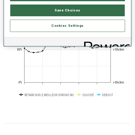
Save Choices
+0s/km
100%
Cookies Settings
50%
+10s/km
0%
+20s/km
RETARD SUR LE MEILLEUR CHRONO SKI
COUCHÉ
DEBOUT