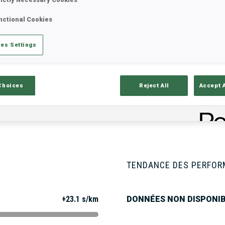
nctional Cookies
tats
Résultats et classements
Aper
es Settings
Choices
Reject All
Accept 
ISON
TENDANCE DES PERFO
+23.1 s/km
DONNÉES NON DISPONI