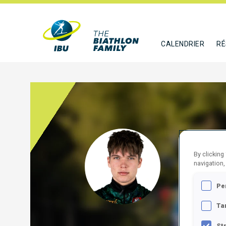
CALENDRIER
RÉ
RAKS
By clicking
navigation,
LTU
Pe
SUIVR
Ta
St