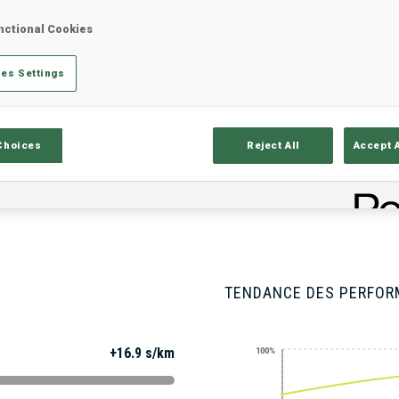
nctional Cookies
es Settings
tats
Résultats et classements
Aper
Choices
Reject All
Accept 
ISON
TENDANCE DES PERFO
+16.9 s/km
100%