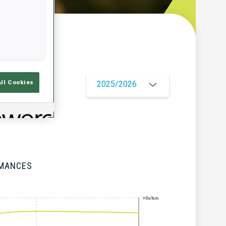
çu
All Cookies
2025/2026
RMANCES
+0s/km