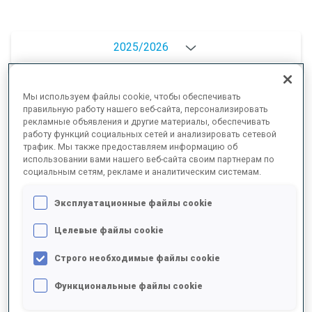
2025/2026
Мы используем файлы cookie, чтобы обеспечивать
РЕЗУЛЬТАТЫ - СРЕДНЕЕ ЗНАЧЕНИЕ
правильную работу нашего веб-сайта, персонализировать
рекламные объявления и другие материалы, обеспечивать
работу функций социальных сетей и анализировать сетевой
трафик. Мы также предоставляем информацию об
ЛЫЖНЫЙ ХОД - ОТСТАВАНИЕ ОТ ЛИДЕРА
+16.9 s/km
использовании вами нашего веб-сайта своим партнерам по
социальным сетям, рекламе и аналитическим системам.
СТРЕЛЬБА ЛЕЖА
90%
Эксплуатационные файлы cookie
Целевые файлы cookie
СТРЕЛЬБА СТОЯ
70%
Строго необходимые файлы cookie
Функциональные файлы cookie