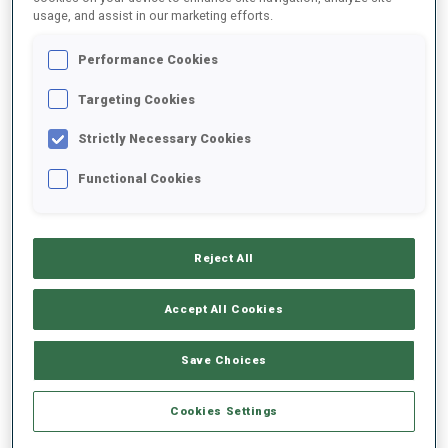
usage, and assist in our marketing efforts.
2025/2026
Performance Cookies
Targeting Cookies
Strictly Necessary Cookies
MOYENNE DE PERFORMANCE
Functional Cookies
RETARD SUR LE MEILLEUR CHRONO SKI
-
Données non disponibles
Reject All
TIR COUCHÉ
-
Accept All Cookies
Données non disponibles
TIR DEBOUT
-
Save Choices
Données non disponibles
Cookies Settings