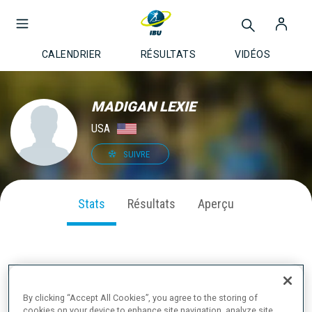
CALENDRIER
RÉSULTATS
VIDÉOS
MADIGAN LEXIE
USA
SUIVRE
Stats
Résultats
Aperçu
PERFORMANCE SUR LA SAISON
By clicking “Accept All Cookies”, you agree to the storing of
cookies on your device to enhance site navigation, analyze site