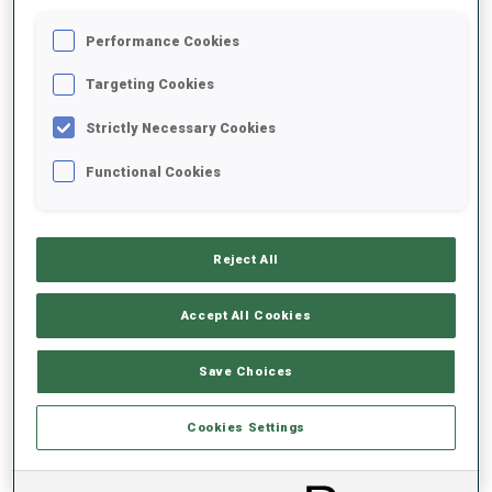
Performance Cookies
2020/2021
Targeting Cookies
Strictly Necessary Cookies
MOYENNE DE PERFORMANCE
Functional Cookies
DONNÉES NON DISPONIBLES
Reject All
Accept All Cookies
TENDANCE DES PERFORMANCES
Save Choices
DONNÉES NON DISPONIBLES
Cookies Settings