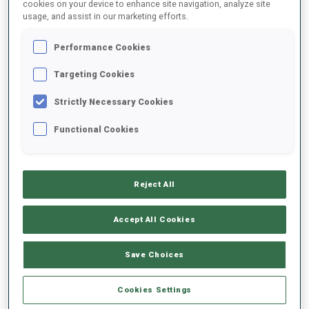
cookies on your device to enhance site navigation, analyze site
usage, and assist in our marketing efforts.
DATE DE NAISSANCE
Performance Cookies
17 JUIL. 1997
Targeting Cookies
Strictly Necessary Cookies
Functional Cookies
ÉQUIPEMENTS
Reject All
Accept All Cookies
SKIS
BÂTONS DE SKI
CHAUSSURES DE SKI
Save Choices
Fischer
Swix
Fischer
Cookies Settings