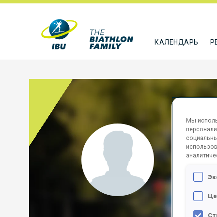
КАЛЕНДАРЬ
Р
Мы исполь
персонали
KOV
социальны
использов
аналитиче
UKR
Эк
ПОДПИСА
Це
Ст