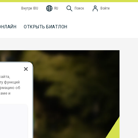
Внутри IBU
RU
Поиск
Войти
ОНЛАЙН
ОТКРЫТЬ БИАТЛОН
айта,
ту функций
ормацию об
ламе и