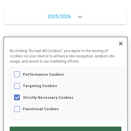
2025/2026
MOYENNE DE PERFORMANCE
By clicking “Accept All Cookies”, you agree to the storing of
cookies on your device to enhance site navigation, analyze site
usage, and assist in our marketing efforts.
RETARD SUR LE MEILLEUR CHRONO SKI
+30.7 s/km
Performance Cookies
TIR COUCHÉ
52%
Targeting Cookies
Strictly Necessary Cookies
TIR DEBOUT
57%
Functional Cookies
TENDANCE DES PERFORMANCES