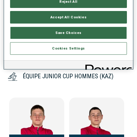
Reject All
Accept All Cookies
DONNÉES NON DISPONIBLES
Save Choices
Cookies Settings
ÉQUIPE JUNIOR CUP HOMMES (KAZ)