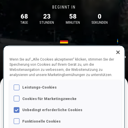
BEGINNT IN
68
23
58
0
TAGE
STUNDEN
MINUTEN
SEKUNDEN
17—18 Okt. 2026
26—29 Nov.
Idre
MUNICH
IDRE FJA
Wenn Sie auf „Alle Cookies akzeptieren“ klicken, stimmen Sie der
Speicherung von Cookies auf Ihrem Gerät zu, um die
Websitenavigation zu verbessern, die Websitenutzung zu
analysieren und unsere Marketingbemühungen zu unterstützen.
Leistungs-Cookies
NACHFOLGENDE WETTKÄMPFE
Cookies für Marketingzwecke
Unbedingt erforderliche Cookies
Funktionelle Cookies
OKT.
Sa.
09:00