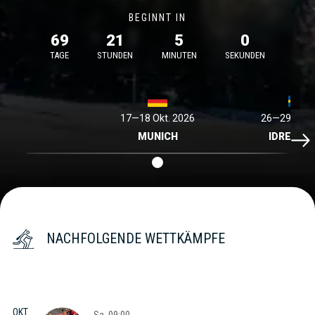
BEGINNT IN
69
21
5
0
TAGE
STUNDEN
MINUTEN
SEKUNDEN
17—18 Okt. 2026
26—29 Nov.
Idre
MUNICH
IDRE FJA
NACHFOLGENDE WETTKÄMPFE
OKT.
Sa.
09:00