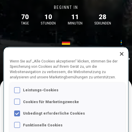
BEGINNT IN
70
10
11
28
TAGE
STUNDEN
MINUTEN
SEKUNDEN
17—18 Okt. 2026
26—29 Nov.
Idre
MUNICH
IDRE FJA
Wenn Sie auf „Alle Cookies akzeptieren“ klicken, stimmen Sie der
Speicherung von Cookies auf Ihrem Gerät zu, um die
Websitenavigation zu verbessern, die Websitenutzung zu
analysieren und unsere Marketingbemühungen zu unterstützen.
Leistungs-Cookies
NACHFOLGENDE WETTKÄMPFE
Cookies für Marketingzwecke
Unbedingt erforderliche Cookies
Funktionelle Cookies
OKT.
Sa.
09:00