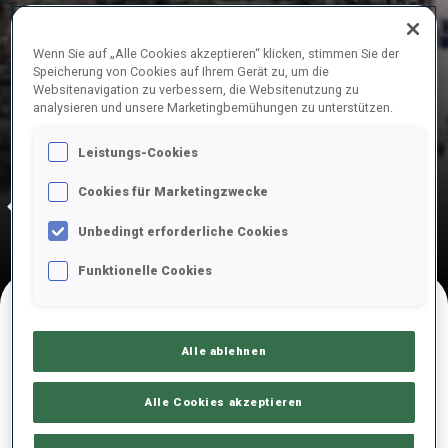
BEGINNT IN
Wenn Sie auf „Alle Cookies akzeptieren“ klicken, stimmen Sie der
216
8
52
51
Speicherung von Cookies auf Ihrem Gerät zu, um die
TAGE
STUNDEN
MINUTEN
SEKUNDEN
Websitenavigation zu verbessern, die Websitenutzung zu
analysieren und unsere Marketingbemühungen zu unterstützen.
Leistungs-Cookies
7 März 2027
10—14 März 2027
N-VAL RIDANNA
MARTELL-VAL MARTELLO
Cookies für Marketingzwecke
Ridnaun-Val Ridanna, 04—07 März 2027
Unbedingt erforderliche Cookies
Funktionelle Cookies
NACHFOLGENDE WETTKÄMPFE
Alle ablehnen
Alle Cookies akzeptieren