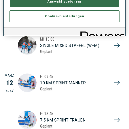
MÄRZ
Auswahl speichern
Mi.
09:45
10
MIXED STAFFEL (W+M)
Geplant
2027
Cookie-Einstellungen
Mi.
13:00
SINGLE MIXED STAFFEL (W+M)
Geplant
MÄRZ
Fr.
09:45
12
10 KM SPRINT MÄNNER
Geplant
2027
Fr.
13:45
7.5 KM SPRINT FRAUEN
Geplant