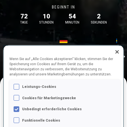
BEGINNT IN
72
10
54
2
TAGE
STUNDEN
MINUTEN
SEKUNDEN
17—18 Okt. 2026
26—29 Nov.
Idre
MUNICH
IDRE FJA
Wenn Sie auf „Alle Cookies akzeptieren“ klicken, stimmen Sie der
Speicherung von Cookies auf Ihrem Gerät zu, um die
Websitenavigation zu verbessern, die Websitenutzung zu
analysieren und unsere Marketingbemühungen zu unterstützen.
Leistungs-Cookies
NACHFOLGENDE WETTKÄMPFE
Cookies für Marketingzwecke
Unbedingt erforderliche Cookies
Funktionelle Cookies
OKT.
Sa.
09:00