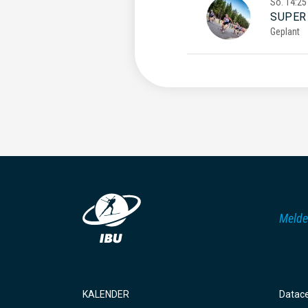
So.
14:25
SUPER
Geplant
Melde
KALENDER
Datac