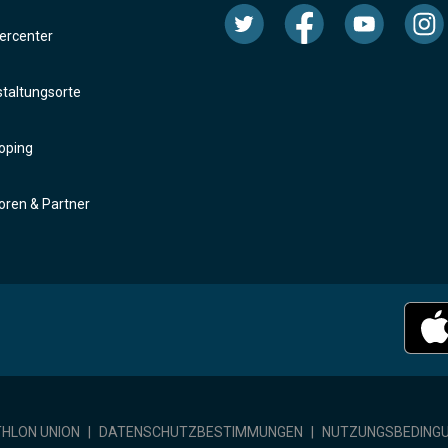
rcenter
taltungsorte
oping
ren & Partner
THLON UNION
|
DATENSCHUTZBESTIMMUNGEN
|
NUTZUNGSBEDING