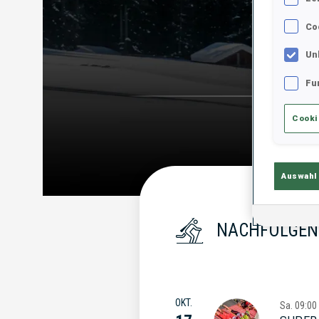
Co
Un
Fu
Cooki
Auswahl
NACHFOLGEN
OKT.
Sa.
09:00