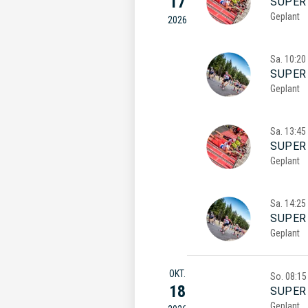
17
SUPER
Geplant
2026
Sa.
10:20
SUPER
Geplant
Sa.
13:45
SUPER
Geplant
Sa.
14:25
SUPER
Geplant
OKT.
So.
08:15
18
SUPER 
Geplant