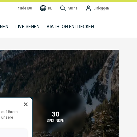
Inside IBU
DE
Suche
Einloggen
NNEN
LIVE SEHEN
BIATHLON ENTDECKEN
EGINNT IN
 auf Ihrem
39
30
d unsere
MINUTEN
SEKUNDEN