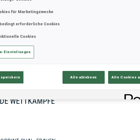
okies für Marketingzwecke
bedingt erforderliche Cookies
17—18 Okt. 2026
26—29 Nov.
MUNICH
IDRE FJA
nktionelle Cookies
e-Einstellungen
 speichern
Alle ablehnen
Alle Cookies 
DE WETTKÄMPFE