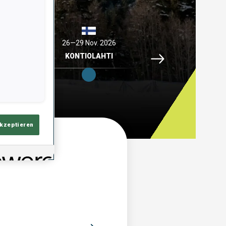
 2026
26—29 Nov. 2026
04—06 Dez. 2026
Idre Fjaell, 26—29 No
ELL
KONTIOLAHTI
HOCHFILZEN
akzeptieren