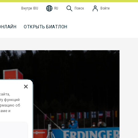
Внутри IBU
RU
Поиск
Войти
ОНЛАЙН
ОТКРЫТЬ БИАТЛОН
айта,
ту функций
ормацию об
ламе и