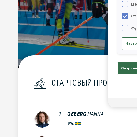
Це
Ст
Фу
Настр
Сохрани
СТАРТОВЫЙ ПРОТОКОЛ
OEBERG
HANNA
1
SWE