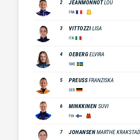
JEANMONNOT
LOU
2
FRA
VITTOZZI
LISA
3
ITA
OEBERG
ELVIRA
4
SWE
PREUSS
FRANZISKA
5
GER
MINKKINEN
SUVI
6
FIN
JOHANSEN
MARTHE KRAKSTA
7