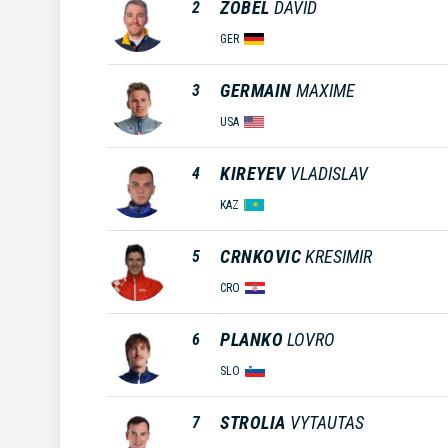
ZOBEL
DAVID
2
GER
GERMAIN
MAXIME
3
USA
KIREYEV
VLADISLAV
4
KAZ
CRNKOVIC
KRESIMIR
5
CRO
PLANKO
LOVRO
6
SLO
STROLIA
VYTAUTAS
7