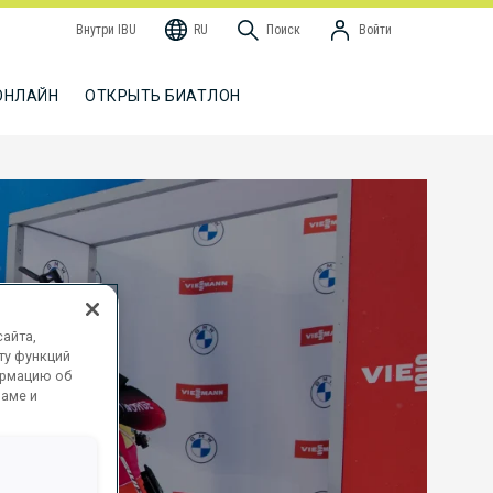
Внутри IBU
RU
Поиск
Войти
ОНЛАЙН
ОТКРЫТЬ БИАТЛОН
айта,
ту функций
ормацию об
ламе и