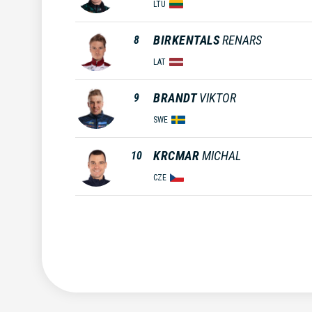
LTU
BIRKENTALS
RENARS
8
LAT
BRANDT
VIKTOR
9
SWE
KRCMAR
MICHAL
10
CZE